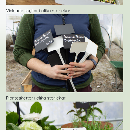
Vinklade skyltar i olika storlekar
Plantetiketter i olika storlekar