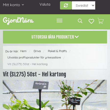
Valuta
Mitt konto
UTFORSKA VÅRA PRODUKTER
Hem
Driva
Paket & Proffs
Du är här:
/
/
/
Utvalda proffsprodukter för yrkesodlare
/
Vit (SL275) 50st - Hel kartong
Vit (SL275) 50st - Hel kartong