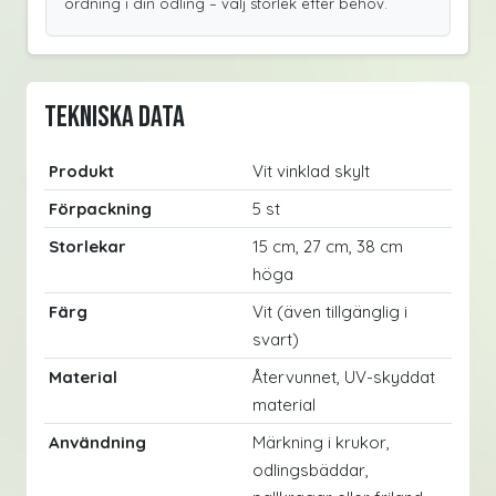
ordning i din odling – välj storlek efter behov.
Tekniska data
Produkt
Vit vinklad skylt
Förpackning
5 st
Storlekar
15 cm, 27 cm, 38 cm
höga
Färg
Vit (även tillgänglig i
svart)
Material
Återvunnet, UV-skyddat
material
Användning
Märkning i krukor,
odlingsbäddar,