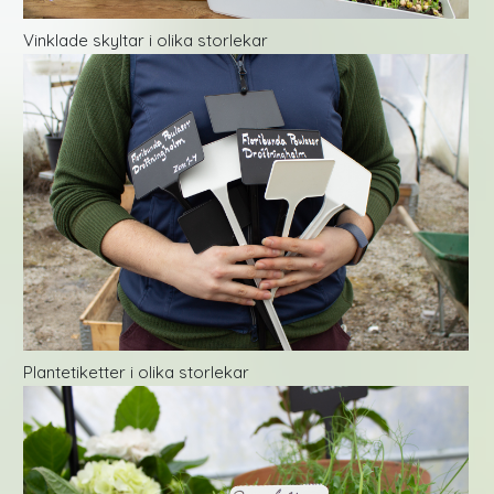
Vinklade skyltar i olika storlekar
Plantetiketter i olika storlekar