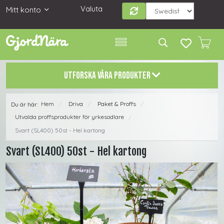
Valuta
Mitt konto
UTFORSKA VÅRA PRODUKTER
Hem
Driva
Paket & Proffs
Du är här:
/
/
/
Utvalda proffsprodukter för yrkesodlare
/
Svart (SL400) 50st - Hel kartong
Svart (SL400) 50st - Hel kartong