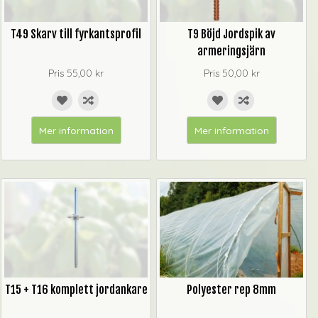
T49 Skarv till fyrkantsprofil
T9 Böjd Jordspik av
armeringsjärn
Pris
55,00 kr
Pris
50,00 kr
Mer information
Mer information
T15 + T16 komplett jordankare
Polyester rep 8mm