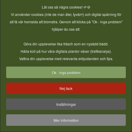
Vindsäkringsskena
Bågklämmor med öra för
Låt oss så några cookies! 🌱🍪
verktyg
Vi använder cookies (inte de man äter, tyvärr!) och digital spårning för
Pris
350,00 kr
Pris
20,00 kr
att få vår hemsida att blomstra. Genom att klicka på "Ok - inga problem"
hjälper du oss att:
Göra din upplevelse lika fräsch som en nysådd bädd.
Mer information
Mer information
Hålla koll på hur våra digitala plantor växer (trafikanalys).
Vattna din upplevelse med relevanta erbjudanden och tips.
Ok - inga problem
Nej tack
Inställningar
T17 Armeringsjärn 80cm
T18 Rep-platta till Caterpillar
Mer information
Pris
45,00 kr
Pris
35,00 kr