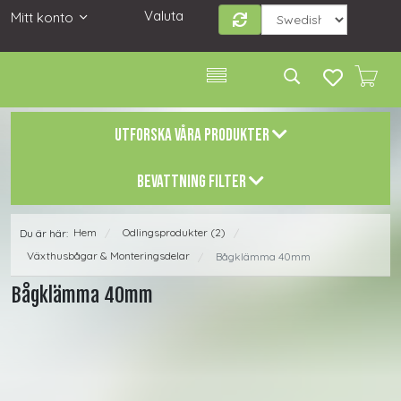
Valuta
Mitt konto
UTFORSKA VÅRA PRODUKTER
BEVATTNING FILTER
Hem
Odlingsprodukter (2)
Du är här:
/
/
Växthusbågar & Monteringsdelar
Bågklämma 40mm
/
Bågklämma 40mm