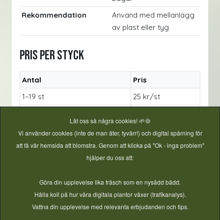
Rekommendation
Använd med mellanlägg
av plast eller tyg
Pris per styck
Antal
Pris
1–19 st
25 kr/st
20 st eller fler
20 kr/st
Låt oss så några cookies! 🌱🍪
Vi använder cookies (inte de man äter, tyvärr!) och digital spårning för
Montering – kortfattat
att få vår hemsida att blomstra. Genom att klicka på "Ok - inga problem"
hjälper du oss att:
Placera plasten över gavelbågen.
Lägg till ett mellanlägg av plast eller tyg för att
Göra din upplevelse lika fräsch som en nysådd bädd.
skydda plasten.
Hålla koll på hur våra digitala plantor växer (trafikanalys).
Tryck fast bågklämman över plasten och
Vattna din upplevelse med relevanta erbjudanden och tips.
bågen.