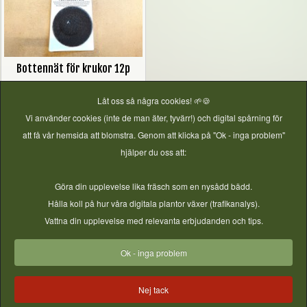
Bottennät för krukor 12p
Låt oss så några cookies! 🌱🍪
Pris
49,00 kr
Vi använder cookies (inte de man äter, tyvärr!) och digital spårning för
att få vår hemsida att blomstra. Genom att klicka på "Ok - inga problem"
hjälper du oss att:
Mer information
Göra din upplevelse lika fräsch som en nysådd bädd.
Hålla koll på hur våra digitala plantor växer (trafikanalys).
Odlingsinspiration från vårt Community!
Vattna din upplevelse med relevanta erbjudanden och tips.
Bilder från instagram - vill du synas här? Tagga ditt inlägg
Ok - inga problem
med #gjordnära
Nej tack