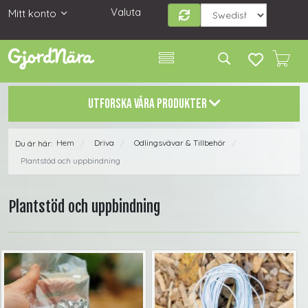
Valuta
Mitt konto
UTFORSKA VÅRA PRODUKTER
Hem
Driva
Odlingsvävar & Tillbehör
Du är här:
/
/
/
Plantstöd och uppbindning
Plantstöd och uppbindning