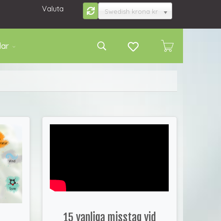
Valuta
Swedish krona kr
lar
15 vanliga misstag vid