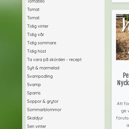
Tomatillo
Tomat
Tomat
Tidig vinter
Tidig vår
Tidig sommare
Tidig höst
Ta vara på skörden - recept
Sylt & marmelad
Pe
Svampodling
Nycke
Svamp
Sparris
Soppor & grytor
Att fö
Sommarblommor
ge 
föruts
Skaldjur
a
Sen vinter