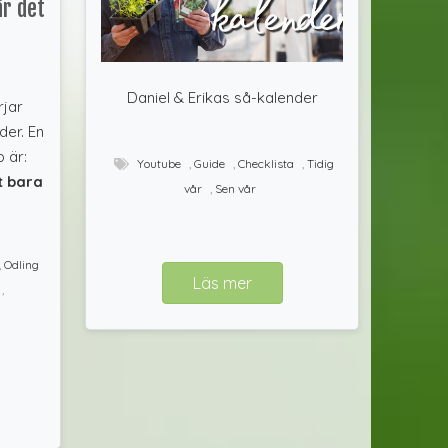
är det
Daniel & Erikas så-kalender
rjar
der. En
 är:
Youtube
,
Guide
,
Checklista
,
Tidig
t bara
vår
,
Sen vår
,
Odling
Läs mer
,