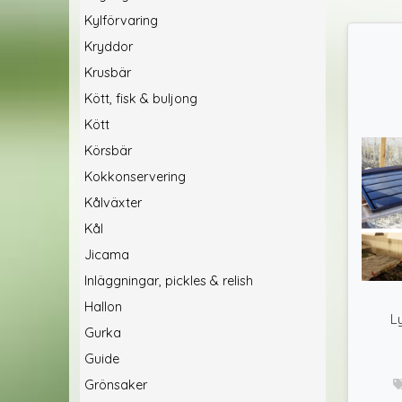
Kylförvaring
Kryddor
Krusbär
Kött, fisk & buljong
Kött
Körsbär
Kokkonservering
Kålväxter
Kål
Jicama
Inläggningar, pickles & relish
Hallon
L
Gurka
Guide
Grönsaker