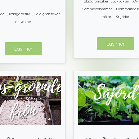
Bladgrönsaker
,
Lökväxter
,
Övr
Sommarblommor
,
Blommande l
ide
,
Trädgårdsliv
,
Odla grönsaker
knölar
,
Kryddor
och växter
Läs mer
Läs mer