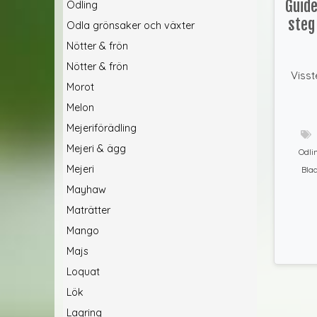
Guide
Odling
steg
Odla grönsaker och växter
Nötter & frön
Nötter & frön
Visst
Morot
Melon
Mejeriförädling
Mejeri & ägg
Odli
Mejeri
Bla
Mayhaw
Maträtter
Mango
Majs
Loquat
Lök
Lagring