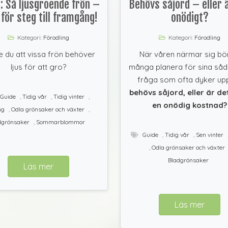
: Så ljusgroende frön –
Behövs såjord – eller 
 för steg till framgång!
onödigt?
Kategori:
Förodling
Kategori:
Förodling
e du att vissa frön behöver
När våren närmar sig bö
ljus för att gro?
många planera för sina såd
fråga som ofta dyker upp
behövs såjord, eller är de
Guide
,
Tidig vår
,
Tidig vinter
,
en onödig kostnad?
ng
,
Odla grönsaker och växter
,
dgrönsaker
,
Sommarblommor
Guide
,
Tidig vår
,
Sen vinter
,
Odla grönsaker och växter
Bladgrönsaker
Läs mer
Läs mer