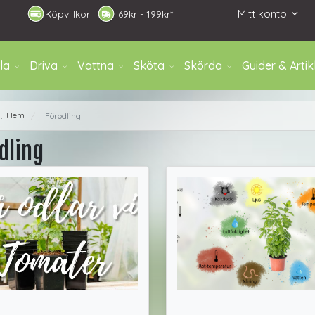
Mitt konto
Köpvillkor
6
9kr - 199kr*
la
Driva
Vattna
Sköta
Skörda
Guider & Artik
Hem
r:
Förodling
/
dling