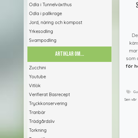
Odla i Tunnelväxthus
Odla i pallkrage
Jord, näring och kompost
Yrkesodling
De
Svampodling
kän
mars
ARTIKLAR OM...
som a
för h
Zucchini
Youtube
Vitlök
Gu
Verifierat Basrecept
Sen vår
Tryckkonservering
Tranbär
Trädgårdsliv
Torkning