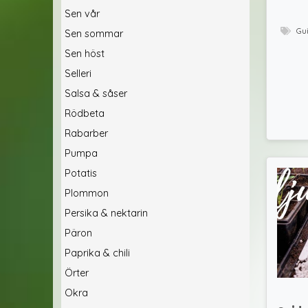
Sen vår
Gu
Sen sommar
Sen höst
Selleri
Salsa & såser
Rödbeta
Rabarber
Pumpa
Potatis
Plommon
Persika & nektarin
Päron
Paprika & chili
Örter
Okra