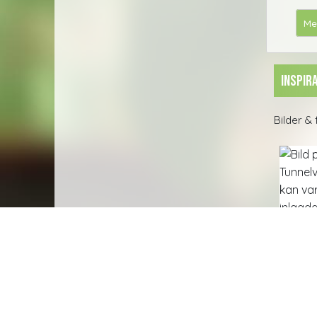
Me
Inspira
Bilder &