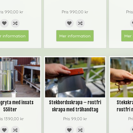
ris
990,00 kr
Pris
990,00 kr
Pri
r information
Mer information
Mer 
gryta med insats
Stekbordsskrapa – rostfri
Stekskr
55liter
skrapa med trähandtag
rostfri
is
1390,00 kr
Pris
99,00 kr
Pr