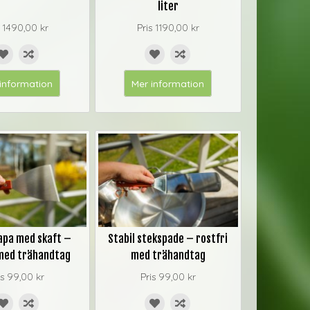
liter
s
1490,00 kr
Pris
1190,00 kr
information
Mer information
apa med skaft –
Stabil stekspade – rostfri
 med trähandtag
med trähandtag
is
99,00 kr
Pris
99,00 kr