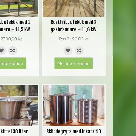
tt utekök med 1
Rostfritt utekök med 2
nare – 11,5 kW
gasbrännare – 11,6 kW
s
2390,00 kr
Pris
3690,00 kr
information
Mer information
kittel 38 liter
Skördegryta med insats 40