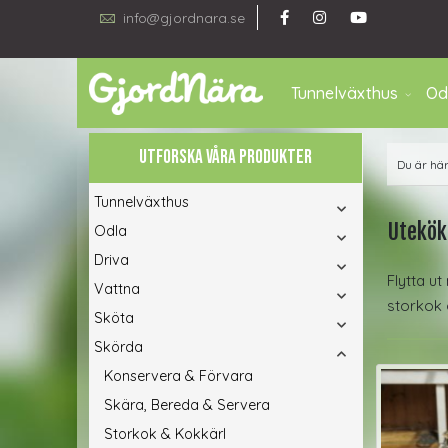
info@gjordnara.se
Tunnelväxthus
Od
UTFORSKA VÅRA PRODUKTER
Du är hä
Tunnelväxthus
Utekök
Odla
Driva
Flytta u
Vattna
storkok 
Sköta
Skörda
Konservera & Förvara
Skära, Bereda & Servera
Storkok & Kokkärl