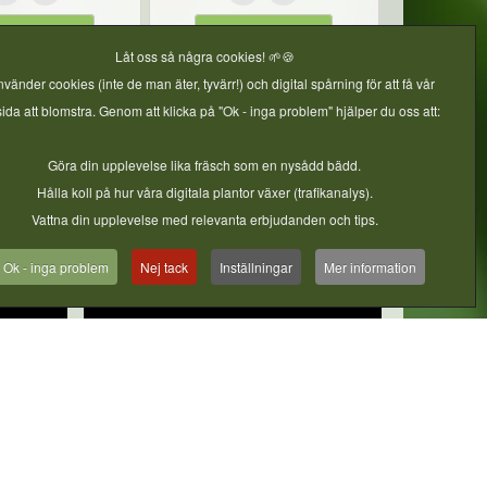
information
Mer information
Låt oss så några cookies! 🌱🍪
nvänder cookies (inte de man äter, tyvärr!) och digital spårning för att få vår
da att blomstra. Genom att klicka på "Ok - inga problem" hjälper du oss att:
Göra din upplevelse lika fräsch som en nysådd bädd.
gjordnära
Hålla koll på hur våra digitala plantor växer (trafikanalys).
Vattna din upplevelse med relevanta erbjudanden och tips.
Ok - inga problem
Nej tack
Inställningar
Mer information