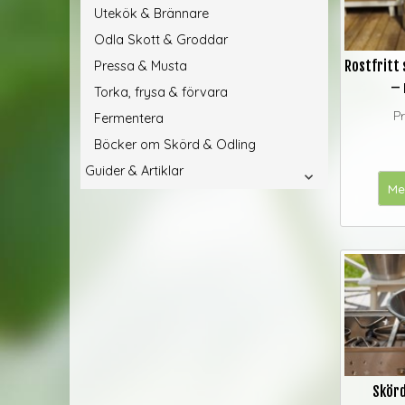
Utekök & Brännare
Odla Skott & Groddar
Rostfritt
Pressa & Musta
– 
Torka, frysa & förvara
Pr
Fermentera
Böcker om Skörd & Odling
Guider & Artiklar
Me
Skör