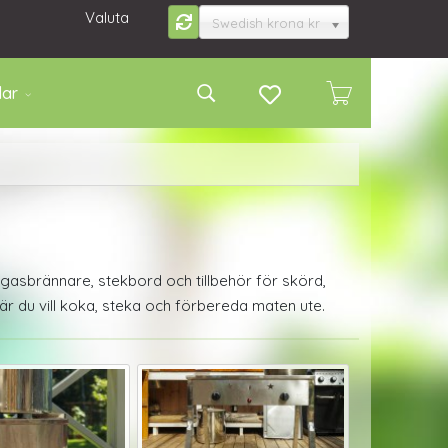
Valuta
Swedish krona kr
lar
 gasbrännare, stekbord och tillbehör för skörd,
när du vill koka, steka och förbereda maten ute.