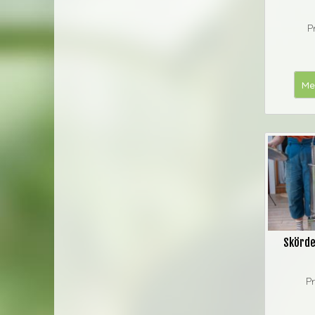
P
Me
Skörde
Pr