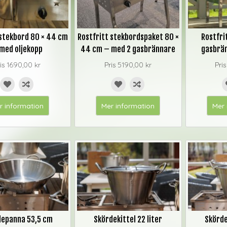
 stekbord 80 × 44 cm
Rostfritt stekbordspaket 80 ×
Rostfri
med oljekopp
44 cm – med 2 gasbrännare
gasbrän
is
1690,00 kr
Pris
5190,00 kr
Pri
r information
Mer information
Mer 
depanna 53,5 cm
Skördekittel 22 liter
Skörde