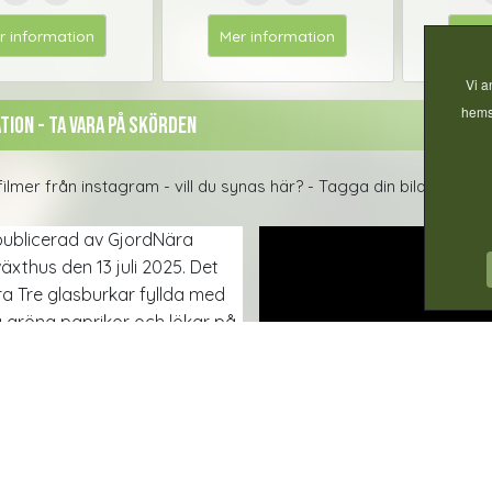
r information
Mer information
Mer 
Vi a
hemsi
tion - Ta Vara på skörden
 filmer från instagram - vill du synas här? - Tagga din bild med #