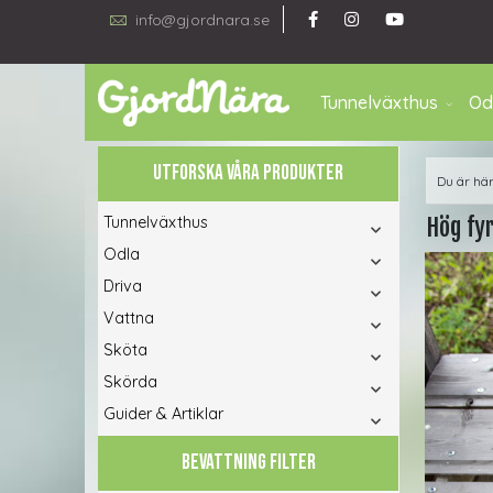
info@gjordnara.se
Tunnelväxthus
Od
UTFORSKA VÅRA PRODUKTER
Du är hä
Tunnelväxthus
Hög fy
Odla
Driva
Vattna
Sköta
Skörda
Guider & Artiklar
BEVATTNING FILTER