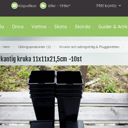
Mitt konto
Köpvillkor
6
9kr - 199kr*
la
Driva
Vattna
Sköta
Skörda
Guider & Artik
Hem
Odlingsprodukter (2)
Krukor och odlingstråg & Pluggbrätten
r:
/
/
/
rkantig kruka 11x11x21,5cm -10st