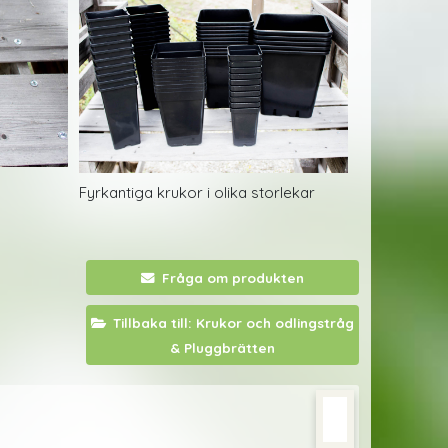
Fyrkantiga krukor i olika storlekar
Fråga om produkten
Tillbaka till: Krukor och odlingstråg
& Pluggbrätten