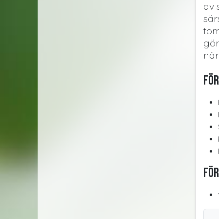
av 
sär
tom
gör
när
För
För