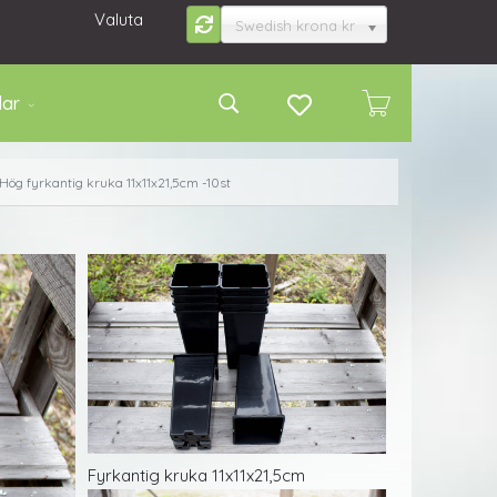
Valuta
Swedish krona kr
lar
Hög fyrkantig kruka 11x11x21,5cm -10st
Fyrkantig kruka 11x11x21,5cm