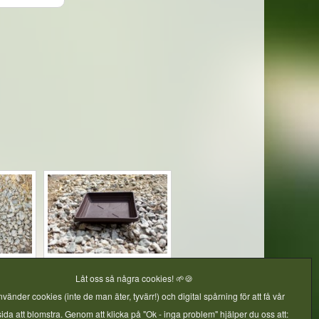
Choklad
Fyrkantiga fat M2 Choklad
Låt oss så några cookies! 🌱🍪
- 10st
nvänder cookies (inte de man äter, tyvärr!) och digital spårning för att få vår
da att blomstra. Genom att klicka på "Ok - inga problem" hjälper du oss att: