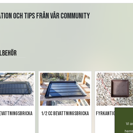
ation och tips från vår community
llbehör
Bevattningsbricka
1/2 CC bevattningsbricka
Fyrkantiga fat M1 
- 10st
Vi a
hemsi