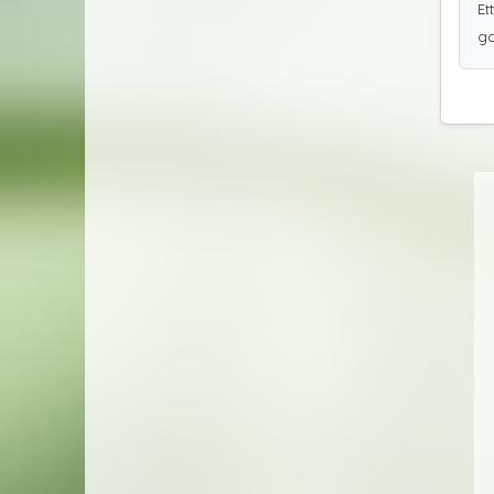
Et
go