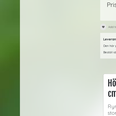
Pri
Add t
Leveran
Den här p
Beställ i
Hö
cm
Rym
stor