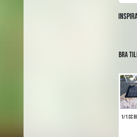
Inspir
Bra ti
1/1 CC 