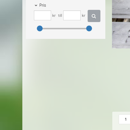
Pris
kr
till
kr