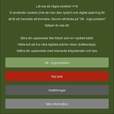
Låt oss så några cookies! 🌱🍪
Vi använder cookies (inte de man äter, tyvärr!) och digital spårning för
att få vår hemsida att blomstra. Genom att klicka på "Ok - inga problem"
E-post
hjälper du oss att:
Göra din upplevelse lika fräsch som en nysådd bädd.
Hålla koll på hur våra digitala plantor växer (trafikanalys).
© 2026 Vireta AB - GjordNära Tunnelväxthus. All Rights
Vattna din upplevelse med relevanta erbjudanden och tips.
Reserved.
Ok - inga problem
Nej tack
Inställningar
Mer information