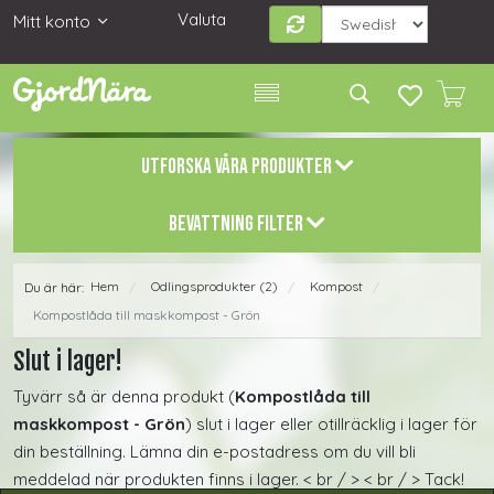
Valuta
Mitt konto
UTFORSKA VÅRA PRODUKTER
BEVATTNING FILTER
Hem
Odlingsprodukter (2)
Kompost
Du är här:
/
/
/
Kompostlåda till maskkompost - Grön
Slut i lager!
Tyvärr så är denna produkt (
Kompostlåda till
maskkompost - Grön
) slut i lager eller otillräcklig i lager för
din beställning. Lämna din e-postadress om du vill bli
meddelad när produkten finns i lager. < br / > < br / > Tack!