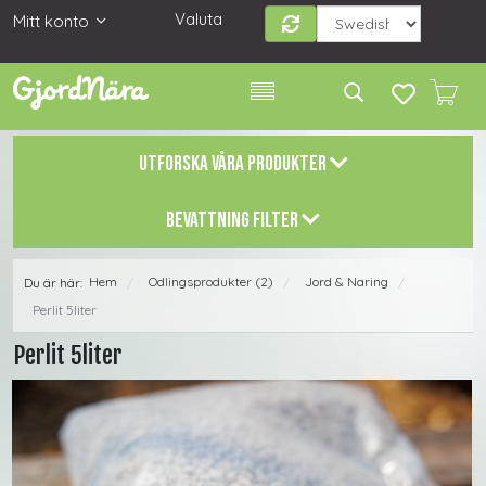
Valuta
Mitt konto
UTFORSKA VÅRA PRODUKTER
BEVATTNING FILTER
Hem
Odlingsprodukter (2)
Jord & Naring
Du är här:
/
/
/
Perlit 5liter
Perlit 5liter