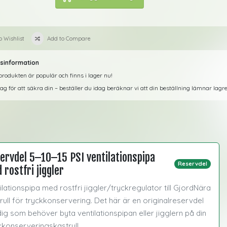
o Wishlist
Add to Compare
sinformation
rodukten är populär och finns i lager nu!
dag för att säkra din – beställer du idag beräknar vi att din beställning lämnar lag
ervdel 5–10–15 PSI ventilationspipa
Reservdel
 rostfri jiggler
ilationspipa med rostfri jiggler/tryckregulator till GjordNära
rull för tryckkonservering. Det här är en originalreservdel
dig som behöver byta ventilationspipan eller jigglern på din
kkonserveringskastrull.