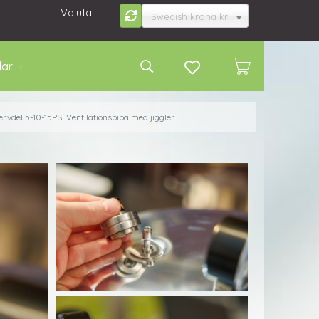
Valuta
Swedish krona kr
lar
rvdel 5-10-15PSI Ventilationspipa med jiggler