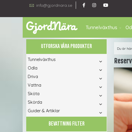
info@gjordnara.se
Tunnelväxthus
Od
UTFORSKA VÅRA PRODUKTER
Du är hä
Tunnelväxthus
Reservd
Odla
Driva
Vattna
Sköta
Skörda
Guider & Artiklar
BEVATTNING FILTER