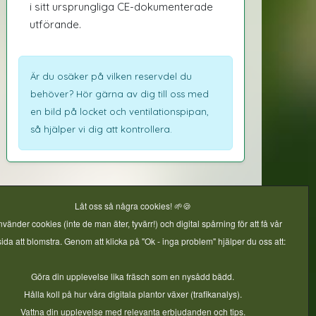
i sitt ursprungliga CE-dokumenterade
utförande.
Är du osäker på vilken reservdel du
behöver? Hör gärna av dig till oss med
en bild på locket och ventilationspipan,
så hjälper vi dig att kontrollera.
Låt oss så några cookies! 🌱🍪
nvänder cookies (inte de man äter, tyvärr!) och digital spårning för att få vår
da att blomstra. Genom att klicka på "Ok - inga problem" hjälper du oss att:
Göra din upplevelse lika fräsch som en nysådd bädd.
Hålla koll på hur våra digitala plantor växer (trafikanalys).
Vattna din upplevelse med relevanta erbjudanden och tips.