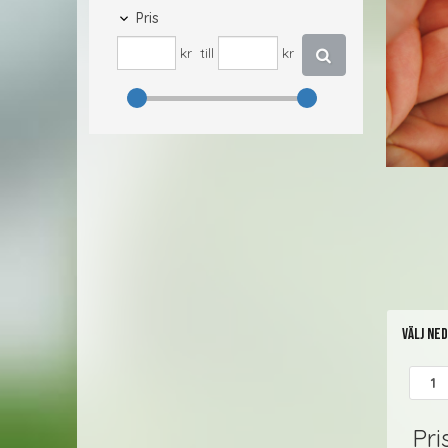
Pris
kr
till
kr
Välj ne
Pri