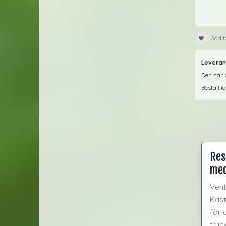
Add t
Leveran
Den här p
Beställ i
Res
med
Vent
Kast
för 
tryc