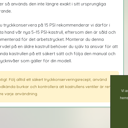
ler så används den inte längre exakt i sitt ursprungliga
rande.
 du tryckkonservera på 15 PSI rekommenderar vi därför i
ta hand vår nya 5–15 PSI-kastrull, eftersom den är såld och
menterad för det arbetstrycket. Monterar du denna
rvdel på en äldre kastrull behöver du själv ta ansvar för att
nda kastrullen på ett säkert sätt och följa den manual och
rycknivåer som gäller för din modell.
ktigt: Följ alltid ett säkert tryckkonserveringsrecept, använd
dkända burkar och kontrollera att kastrullens ventiler är rena
Vi a
re varje användning.
hemsi