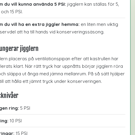
 du vill kunna använda 5 PSI:
jigglern kan ställas för 5,
 och 15 PSI.
 du vill ha en extra jiggler hemma:
en liten men viktig
servdel att ha till hands vid konserveringssäsong.
ungerar jigglern
lern placeras på ventilationspipan efter att kastrullen har
ilerats klart. När rätt tryck har uppnåtts börjar jigglern röra
och släppa ut ånga med jämna mellanrum. På så sätt hjälper
till att hålla ett jämnt tryck under konserveringen.
cknivåer
gen ring:
5 PSI
ring:
10 PSI
ringar:
15 PSI