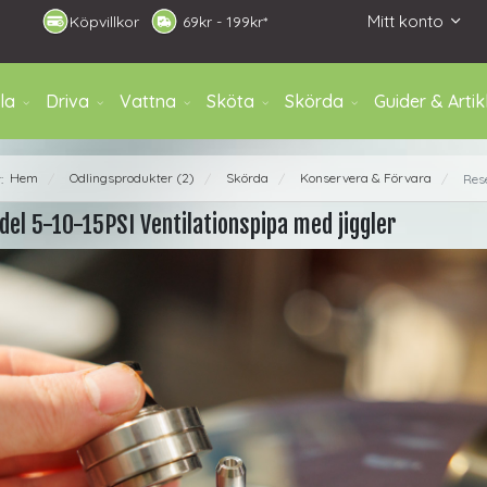
Mitt konto
Köpvillkor
6
9kr - 199kr*
la
Driva
Vattna
Sköta
Skörda
Guider & Artik
Hem
Odlingsprodukter (2)
Skörda
Konservera & Förvara
r:
Rese
/
/
/
/
el 5-10-15PSI Ventilationspipa med jiggler