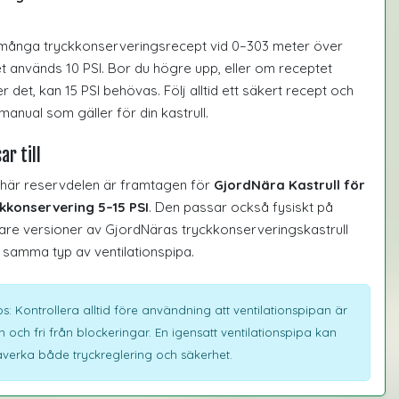
många tryckkonserveringsrecept vid 0–303 meter över
t används 10 PSI. Bor du högre upp, eller om receptet
r det, kan 15 PSI behövas. Följ alltid ett säkert recept och
manual som gäller för din kastrull.
ar till
här reservdelen är framtagen för
GjordNära Kastrull för
kkonservering 5–15 PSI
. Den passar också fysiskt på
gare versioner av GjordNäras tryckkonserveringskastrull
samma typ av ventilationspipa.
ps: Kontrollera alltid före användning att ventilationspipan är
n och fri från blockeringar. En igensatt ventilationspipa kan
verka både tryckreglering och säkerhet.