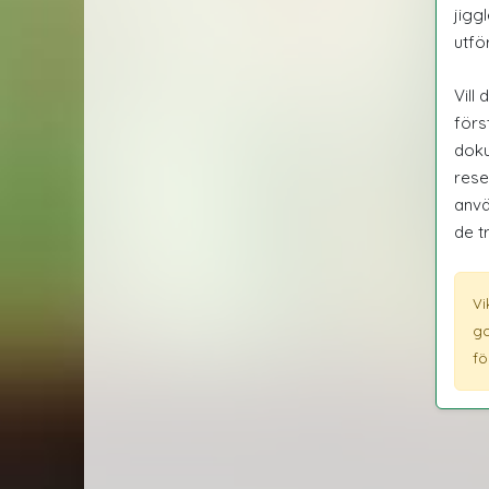
jigg
utfö
Vill
förs
doku
rese
anvä
de t
Vi
go
fö