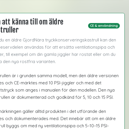
 att känna till om äldre
CE & användning
truller
du en äldre GjordNära tryckkonserveringskastrull kan den
reservdelen användas för att ersätta ventilationspipa och
ler, till exempel om din gamla jiggler har rostat eller om du
ha den nya rostfria varianten.
rullen är i grunden samma modell, men den äldre versionen
es och CE-märktes med 10 PSI-jiggler och med det
tstryck som anges i manualen för den modellen. Den nya
rullen är dokumenterad och godkänd för 5, 10 och 15 PSI.
ärkningen gäller alltid produkten i det utförande den
es och dokumenterades med. Det innebär att om en äldre
rull byggs om med ny ventilationspipa och 5–10–15 PSI-