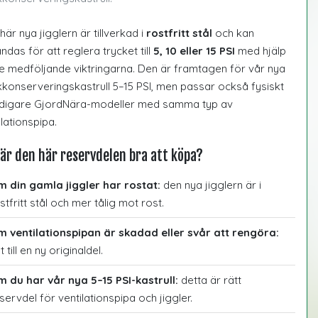
här nya jigglern är tillverkad i
rostfritt stål
och kan
ndas för att reglera trycket till
5, 10 eller 15 PSI
med hjälp
e medföljande viktringarna. Den är framtagen för vår nya
kkonserveringskastrull 5–15 PSI, men passar också fysiskt
idigare GjordNära-modeller med samma typ av
ilationspipa.
är den här reservdelen bra att köpa?
 din gamla jiggler har rostat:
den nya jigglern är i
stfritt stål och mer tålig mot rost.
 ventilationspipan är skadad eller svår att rengöra:
t till en ny originaldel.
 du har vår nya 5–15 PSI-kastrull:
detta är rätt
servdel för ventilationspipa och jiggler.