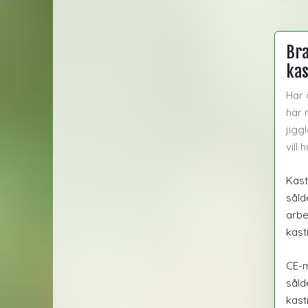
Bra
kas
Har 
här 
jigg
vill 
Kast
såld
arbe
kast
CE-m
såld
kast