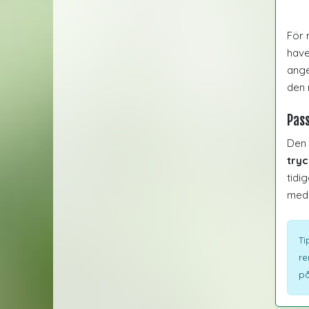
För 
have
ange
den 
Pass
Den 
tryc
tidi
med 
Ti
re
på