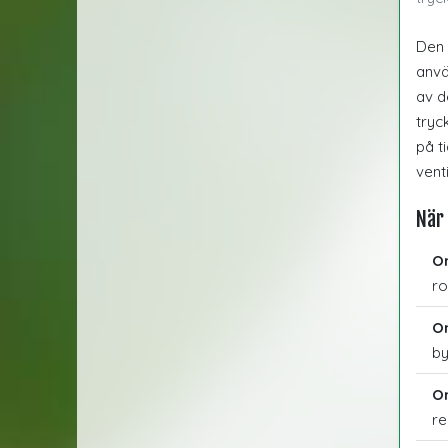
Den 
anvä
av d
tryc
på t
vent
När 
Om
ro
Om
by
Om
re