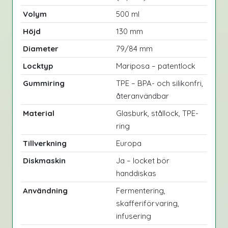
Volym
500 ml
Höjd
130 mm
Diameter
79/84 mm
Locktyp
Mariposa – patentlock
Gummiring
TPE – BPA- och silikonfri,
återanvändbar
Material
Glasburk, stållock, TPE-
ring
Tillverkning
Europa
Diskmaskin
Ja – locket bör
handdiskas
Användning
Fermentering,
skafferiförvaring,
infusering