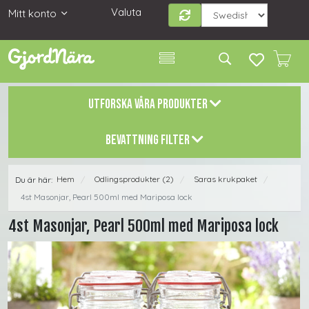
Valuta
Mitt konto
UTFORSKA VÅRA PRODUKTER
BEVATTNING FILTER
Hem
Odlingsprodukter (2)
Saras krukpaket
Du är här:
/
/
/
4st Masonjar, Pearl 500ml med Mariposa lock
4st Masonjar, Pearl 500ml med Mariposa lock