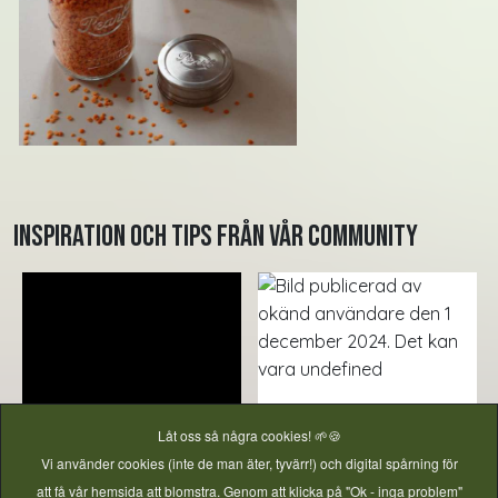
Inspiration och tips från vår community
Låt oss så några cookies! 🌱🍪
Vi använder cookies (inte de man äter, tyvärr!) och digital spårning för
att få vår hemsida att blomstra. Genom att klicka på "Ok - inga problem"