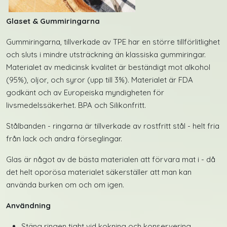
Glaset & Gummiringarna
Gummiringarna, tillverkade av TPE har en större tillförlitlighet
och sluts i mindre utsträckning än klassiska gummiringar.
Materialet av medicinsk kvalitet är beständigt mot alkohol
(95%), oljor, och syror (upp till 3%). Materialet är FDA
godkänt och av Europeiska myndigheten för
livsmedelssäkerhet. BPA och Silikonfritt.
Stålbanden - ringarna är tillverkade av rostfritt stål - helt fria
från lack och andra förseglingar.
Glas är något av de bästa materialen att förvara mat i - då
det helt oporösa materialet säkerställer att man kan
använda burken om och om igen.
Användning
Stäng ringen tight vid kokning och konservering