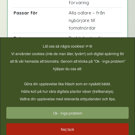
förvaring
Passar för
Alla odlare – från
nybörjare till
tomatnördar
Extra
Praktiska tips för
fönsterbräda, växthus
Låt oss så några cookies! 🌱🍪
och friland
Vi använder cookies (inte de man äter, tyvärr!) och digital spårning för
att få vår hemsida att blomstra. Genom att klicka på "Ok - inga problem"
hjälper du oss att:
Tomater – Odla för hela året
är en inspirerande
och kunnig handbok för alla som vill lyckas med
Göra din upplevelse lika fräsch som en nysådd bädd.
sina tomater – från första frö till sista burk
Hålla koll på hur våra digitala plantor växer (trafikanalys).
tomatsås. En kärleksförklaring till tomaten och till
Vattna din upplevelse med relevanta erbjudanden och tips.
glädjen i att odla själv.
Ok - inga problem
Nej tack