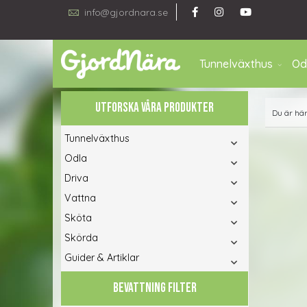
info@gjordnara.se
Tunnelväxthus
Od
UTFORSKA VÅRA PRODUKTER
Du är hä
Tunnelväxthus
Odla
Driva
Vattna
Sköta
Skörda
Guider & Artiklar
BEVATTNING FILTER