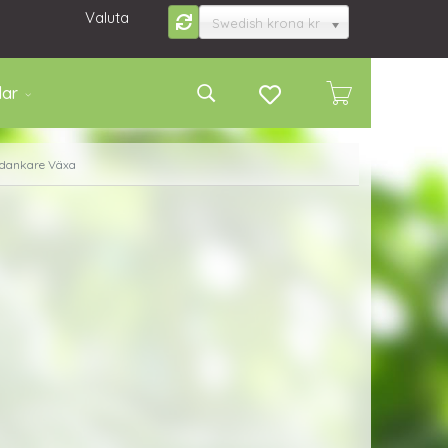
Valuta
Swedish krona kr
lar
ordankare Växa