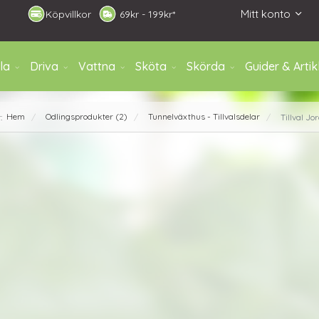
Mitt konto
Köpvillkor
6
9kr - 199kr*
la
Driva
Vattna
Sköta
Skörda
Guider & Artik
Hem
Odlingsprodukter (2)
Tunnelväxthus - Tillvalsdelar
r:
Tillval J
/
/
/