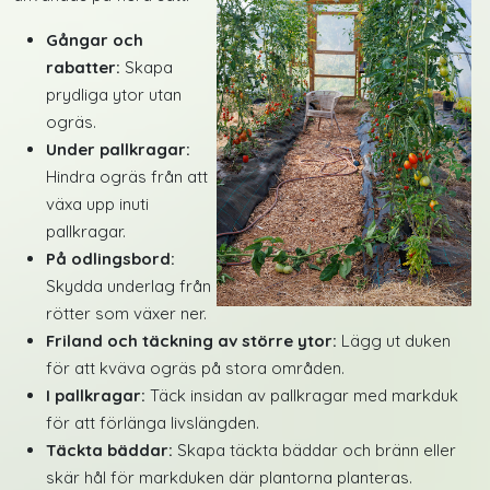
Gångar och
rabatter:
Skapa
prydliga ytor utan
ogräs.
Under pallkragar:
Hindra ogräs från att
växa upp inuti
pallkragar.
På odlingsbord:
Skydda underlag från
rötter som växer ner.
Friland och täckning av större ytor:
Lägg ut duken
för att kväva ogräs på stora områden.
I pallkragar:
Täck insidan av pallkragar med markduk
för att förlänga livslängden.
Täckta bäddar:
Skapa täckta bäddar och bränn eller
skär hål för markduken där plantorna planteras.