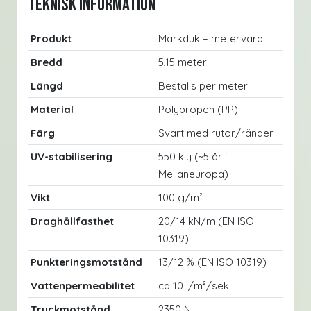
Teknisk information
Produkt
Markduk – metervara
Bredd
5,15 meter
Längd
Beställs per meter
Material
Polypropen (PP)
Färg
Svart med rutor/ränder
UV-stabilisering
550 kly (~5 år i
Mellaneuropa)
Vikt
100 g/m²
Draghållfasthet
20/14 kN/m (EN ISO
10319)
Punkteringsmotstånd
13/12 % (EN ISO 10319)
Vattenpermeabilitet
ca 10 l/m²/sek
Tryckmotstånd
2350 N