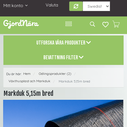
Valuta
Mitt konto
UTFORSKA VÅRA PRODUKTER
BEVATTNING FILTER
Hem
Odlingsprodukter (2)
Du är här:
/
/
Växthusplast och Markduk
Markduk 5,15m bred
/
Markduk 5,15m bred