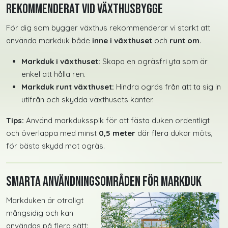
Rekommenderat vid växthusbygge
För dig som bygger växthus rekommenderar vi starkt att
använda markduk både
inne i växthuset
och
runt om
.
Markduk i växthuset:
Skapa en ogräsfri yta som är
enkel att hålla ren.
Markduk runt växthuset:
Hindra ogräs från att ta sig in
utifrån och skydda växthusets kanter.
Tips:
Använd markduksspik för att fästa duken ordentligt
och överlappa med minst
0,5 meter
där flera dukar möts,
för bästa skydd mot ogräs.
Smarta användningsområden för markduk
Markduken är otroligt
mångsidig och kan
användas på flera sätt: