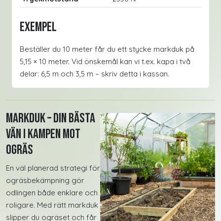
Exempel
Beställer du 10 meter får du ett stycke markduk på
5,15 × 10 meter. Vid önskemål kan vi t.ex. kapa i två
delar: 6,5 m och 3,5 m – skriv detta i kassan.
Markduk – Din bästa
vän i kampen mot
ogräs
En väl planerad strategi för
ogräsbekämpning gör
odlingen både enklare och
roligare. Med rätt markduk
slipper du ogräset och får