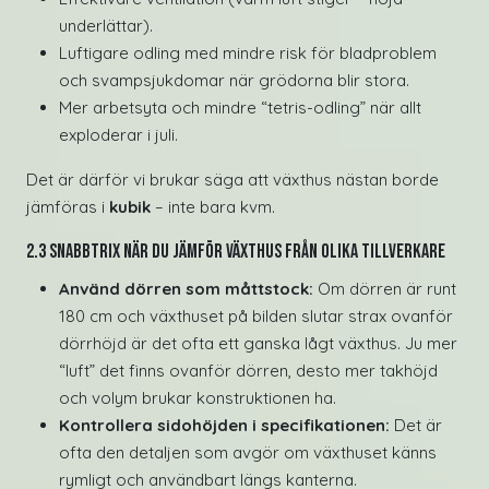
underlättar).
Luftigare odling med mindre risk för bladproblem
och svampsjukdomar när grödorna blir stora.
Mer arbetsyta och mindre “tetris-odling” när allt
exploderar i juli.
Det är därför vi brukar säga att växthus nästan borde
jämföras i
kubik
– inte bara kvm.
2.3 Snabbtrix när du jämför växthus från olika tillverkare
Använd dörren som måttstock:
Om dörren är runt
180 cm och växthuset på bilden slutar strax ovanför
dörrhöjd är det ofta ett ganska lågt växthus. Ju mer
“luft” det finns ovanför dörren, desto mer takhöjd
och volym brukar konstruktionen ha.
Kontrollera sidohöjden i specifikationen:
Det är
ofta den detaljen som avgör om växthuset känns
rymligt och användbart längs kanterna.