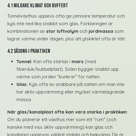
4.1 Mildare klimat och buffert
Tunnelväxthus upplevs ofta ge jämnare temperatur och
kyls inte ned lika snabbt som glas. Förklaringen är
kombinationen av
stor luftvolym
och
jordmassa
som
lagrar värme under dagen, plus att ytskiktet ofta är tätt.
4.2 Säsong i praktiken
Tunnel:
Kan ofta startas i
mars
(med
fiberduk/bubbelplast). Solen bygger snabbt upp
värme som jorden "bunkrar" för natten.
Glas:
Kyls ofta av snabbare på natten om man inte
har aktiv uppvärmning eller mycket värmelagrande
massa.
När glas/kanalplast ofta kan vara starka i praktiken:
Om du planerar ett växthus mer som ett "rum" (och
kanske med viss aktiv uppvärmning) kan glas och
kanalplast upplevas väldigt stabila och bekväma. De är