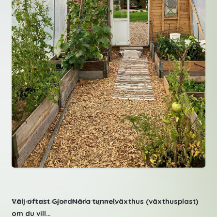
Välj oftast GjordNära tunnelväxthus (växthusplast)
Tunnelväxthus (här med trägavel)
om du vill…