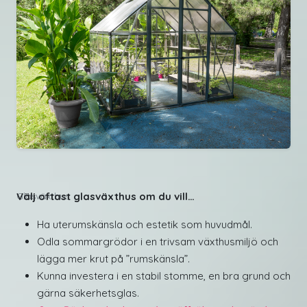
Välj oftast glasväxthus om du vill…
Glasväxthus
Ha uterumskänsla och estetik som huvudmål.
Odla sommargrödor i en trivsam växthusmiljö och
lägga mer krut på ”rumskänsla”.
Kunna investera i en stabil stomme, en bra grund och
gärna säkerhetsglas.