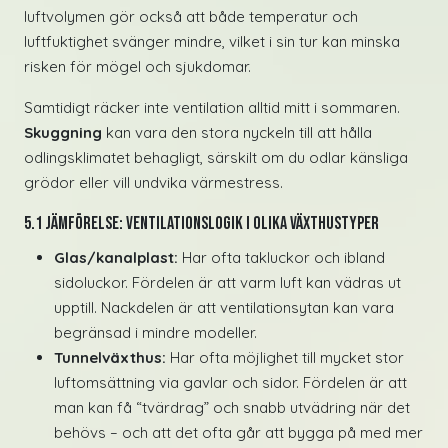
luftvolymen gör också att både temperatur och
luftfuktighet svänger mindre, vilket i sin tur kan minska
risken för mögel och sjukdomar.
Samtidigt räcker inte ventilation alltid mitt i sommaren.
Skuggning
kan vara den stora nyckeln till att hålla
odlingsklimatet behagligt, särskilt om du odlar känsliga
grödor eller vill undvika värmestress.
5.1 Jämförelse: ventilationslogik i olika växthustyper
Glas/kanalplast:
Har ofta takluckor och ibland
sidoluckor. Fördelen är att varm luft kan vädras ut
upptill. Nackdelen är att ventilationsytan kan vara
begränsad i mindre modeller.
Tunnelväxthus:
Har ofta möjlighet till mycket stor
luftomsättning via gavlar och sidor. Fördelen är att
man kan få “tvärdrag” och snabb utvädring när det
behövs – och att det ofta går att bygga på med mer