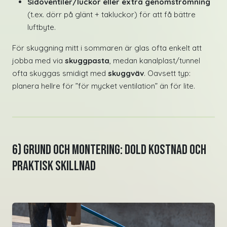
Sidoventiler/luckor eller extra genomströmning
(t.ex. dörr på glänt + takluckor) för att få bättre
luftbyte.
För skuggning mitt i sommaren är glas ofta enkelt att
jobba med via
skuggpasta
, medan kanalplast/tunnel
ofta skuggas smidigt med
skuggväv
. Oavsett typ:
planera hellre för ”för mycket ventilation” än för lite.
6) Grund och montering: Dold kostnad och
praktisk skillnad