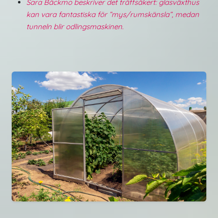
Sara Bäckmo beskriver det träffsäkert: glasväxthus
kan vara fantastiska för ”mys/rumskänsla”, medan
tunneln blir odlingsmaskinen.