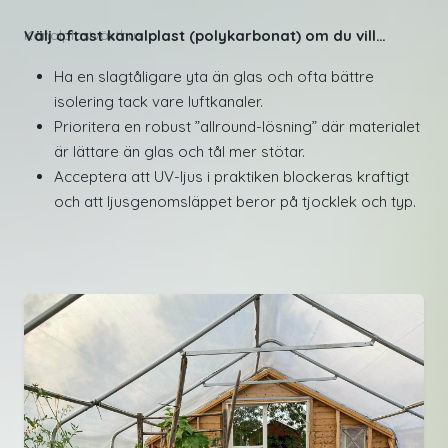
Välj oftast kanalplast (polykarbonat) om du vill…
Kanalplastväxthus
Ha en slagtåligare yta än glas och ofta bättre
isolering tack vare luftkanaler.
Prioritera en robust ”allround-lösning” där materialet
är lättare än glas och tål mer stötar.
Acceptera att UV-ljus i praktiken blockeras kraftigt
och att ljusgenomsläppet beror på tjocklek och typ.