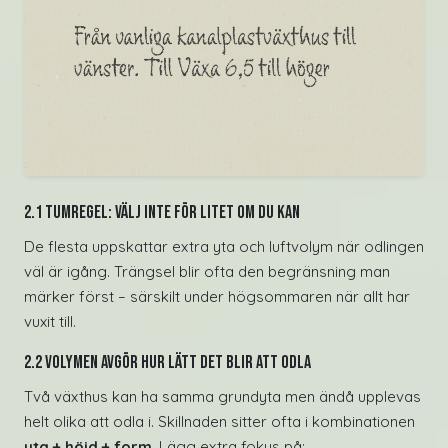
2.1 Tumregel: välj inte för litet om du kan
De flesta uppskattar extra yta och luftvolym när odlingen
väl är igång. Trängsel blir ofta den begränsning man
märker först – särskilt under högsommaren när allt har
vuxit till.
2.2 Volymen avgör hur lätt det blir att odla
Två växthus kan ha samma grundyta men ändå upplevas
helt olika att odla i. Skillnaden sitter ofta i kombinationen
yta + höjd + form
. Lägg extra fokus på: