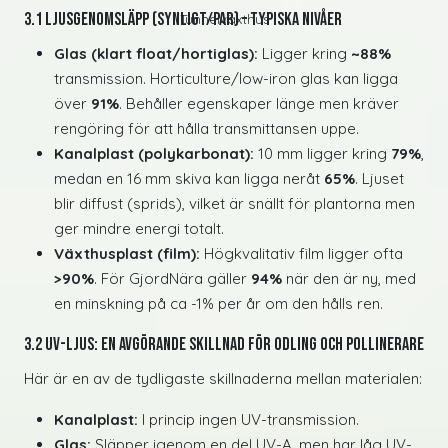
3.1 Ljusgenomsläpp (synligt/PAR) – typiska nivåer
Tunnelväxthus
Glas (klart float/hortiglas):
Ligger kring
~88%
transmission. Horticulture/low-iron glas kan ligga
över
91%
. Behåller egenskaper länge men kräver
rengöring för att hålla transmittansen uppe.
Kanalplast (polykarbonat):
10 mm ligger kring
79%
,
medan en 16 mm skiva kan ligga neråt
65%
. Ljuset
blir diffust (sprids), vilket är snällt för plantorna men
ger mindre energi totalt.
Växthusplast (film):
Högkvalitativ film ligger ofta
>90%
. För GjordNära gäller
94%
när den är ny, med
en minskning på ca -1% per år om den hålls ren.
3.2 UV-ljus: En avgörande skillnad för odling och pollinerare
Här är en av de tydligaste skillnaderna mellan materialen:
Kanalplast:
I princip ingen UV-transmission.
Glas:
Släpper igenom en del UV-A, men har låg UV-