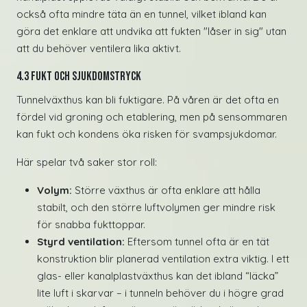
också ofta mindre täta än en tunnel, vilket ibland kan
göra det enklare att undvika att fukten "låser in sig" utan
att du behöver ventilera lika aktivt.
4.3 Fukt och sjukdomstryck
Tunnelväxthus kan bli fuktigare. På våren är det ofta en
fördel vid groning och etablering, men på sensommaren
kan fukt och kondens öka risken för svampsjukdomar.
Här spelar två saker stor roll:
Volym:
Större växthus är ofta enklare att hålla
stabilt, och den större luftvolymen ger mindre risk
för snabba fukttoppar.
Styrd ventilation:
Eftersom tunnel ofta är en tät
konstruktion blir planerad ventilation extra viktig. I ett
glas- eller kanalplastväxthus kan det ibland “läcka”
lite luft i skarvar – i tunneln behöver du i högre grad