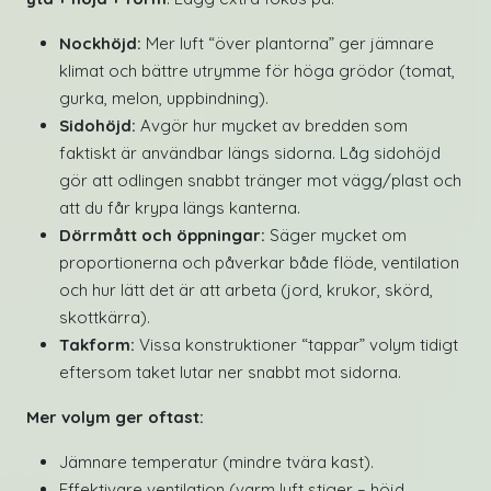
Nockhöjd:
Mer luft “över plantorna” ger jämnare
klimat och bättre utrymme för höga grödor (tomat,
gurka, melon, uppbindning).
Sidohöjd:
Avgör hur mycket av bredden som
faktiskt är användbar längs sidorna. Låg sidohöjd
gör att odlingen snabbt tränger mot vägg/plast och
att du får krypa längs kanterna.
Dörrmått och öppningar:
Säger mycket om
proportionerna och påverkar både flöde, ventilation
och hur lätt det är att arbeta (jord, krukor, skörd,
skottkärra).
Takform:
Vissa konstruktioner “tappar” volym tidigt
eftersom taket lutar ner snabbt mot sidorna.
Mer volym ger oftast:
Jämnare temperatur (mindre tvära kast).
Effektivare ventilation (varm luft stiger – höjd