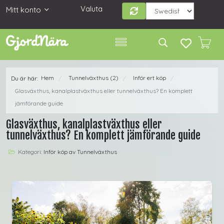
Valuta
Mitt konto
Hem
Tunnelväxthus (2)
Inför ert köp
Du är här:
/
/
/
Glasväxthus, kanalplastväxthus eller tunnelväxthus? En komplett
jämförande guide
Glasväxthus, kanalplastväxthus eller
tunnelväxthus? En komplett jämförande guide
Kategori:
Inför köp av Tunnelväxthus