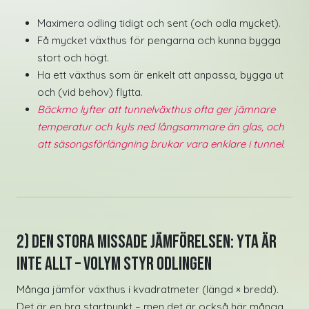
Maximera odling tidigt och sent (och odla mycket).
Få mycket växthus för pengarna och kunna bygga
stort och högt.
Ha ett växthus som är enkelt att anpassa, bygga ut
och (vid behov) flytta.
Bäckmo lyfter att tunnelväxthus ofta ger jämnare
temperatur och kyls ned långsammare än glas, och
att säsongsförlängning brukar vara enklare i tunnel.
2) Den stora missade jämförelsen: Yta är
inte allt – Volym styr odlingen
Många jämför växthus i kvadratmeter (längd × bredd).
Det är en bra startpunkt – men det är också här många