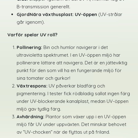
B-transmission generellt.
GjordNära växthusplast:
UV-öppen
(UV-strålar
går igenom).
Varför spelar UV roll?
Pollinering:
Bin och humlor navigerar i det
ultravioletta spektrumet. I en UV-öppen miljö har
pollinerare lättare att navigera. Det är en jätteviktig
punkt för den som vill ha en fungerande miljö för
sina tomater och gurkor!
Växtrespons:
UV påverkar bladfärg och
pigmentering. I tester fick rödbladig sallat ingen färg
under UV-blockerande kanalplast, medan UV-öppen
miljö gav tydlig färg.
Avhärdning:
Plantor som växer upp i en UV-öppen
miljö får UV under uppväxten. Det minskar behovet
av ”UV-chocken” när de flyttas ut på friland.