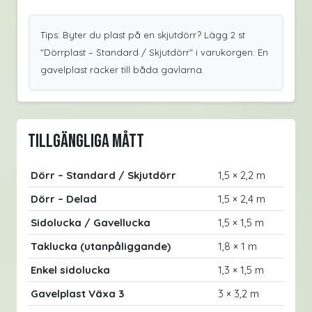
Tips: Byter du plast på en skjutdörr? Lägg 2 st
"Dörrplast – Standard / Skjutdörr" i varukorgen. En
gavelplast räcker till båda gavlarna.
Tillgängliga mått
Dörr – Standard / Skjutdörr
1,5 × 2,2 m
Dörr – Delad
1,5 × 2,4 m
Sidolucka / Gavellucka
1,5 × 1,5 m
Taklucka (utanpåliggande)
1,8 × 1 m
Enkel sidolucka
1,3 × 1,5 m
Gavelplast Växa 3
3 × 3,2 m