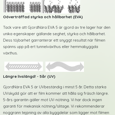
Oöverträffad styrka och hållbarhet (EVA)
Tack vare att GjordNära EVA 5 är gjord av tre lager har den
unika egenskaper gällande seghet, styrka och hållbarhet.
Dess töjbarhet garranterar ett snyggt resultat när filmen
spänns upp på ert tunnelväxthus eller hemmabyggda
växthus.
Längre livslängd! - 5år (UV)
GjordNära EVA 5 är UVbeständig i minst 5 år. Detta starka
UVskydd gör att er film kommer att hålla sig fräsch längre.
5-års garantin gäller mot UV-nötning. Vi har dock ingen
garanti för mekanisk nötning/slitage. Vi rekommenderar
noggrann tejpning av alla byggdelar som ligger mot filmen