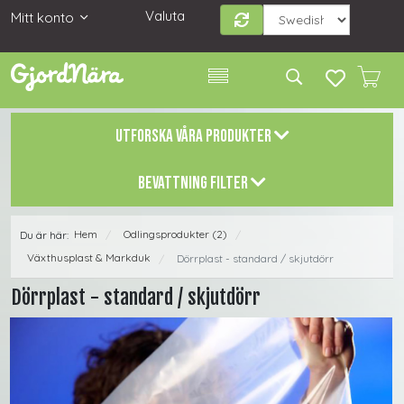
Valuta
Mitt konto
UTFORSKA VÅRA PRODUKTER
BEVATTNING FILTER
Hem
Odlingsprodukter (2)
Du är här:
/
/
Växthusplast & Markduk
Dörrplast - standard / skjutdörr
/
Dörrplast - standard / skjutdörr