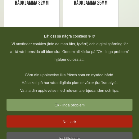
Bågklämma 32mm
Bågklämma 25mm
Låt oss så några cookies! 🌱🍪
Vi använder cookies (inte de man äter, tyvärr!) och digital spårning för
att få vår hemsida att blomstra. Genom att klicka på "Ok - inga problem"
hjälper du oss att:
Göra din upplevelse lika fräsch som en nysådd bädd.
Hålla koll på hur våra digitala plantor växer (trafikanalys).
Vattna din upplevelse med relevanta erbjudanden och tips.
Anti hotspot tejp 20m
Bågklämma 40mm
Ok - inga problem
Nej tack
Inställningar