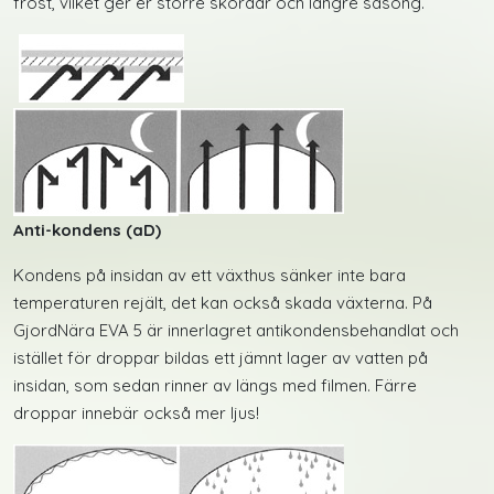
frost, vilket ger er större skördar och längre säsong.
Anti-kondens (aD)
Kondens på insidan av ett växthus sänker inte bara
temperaturen rejält, det kan också skada växterna. På
GjordNära EVA 5 är innerlagret antikondensbehandlat och
istället för droppar bildas ett jämnt lager av vatten på
insidan, som sedan rinner av längs med filmen. Färre
droppar innebär också mer ljus!