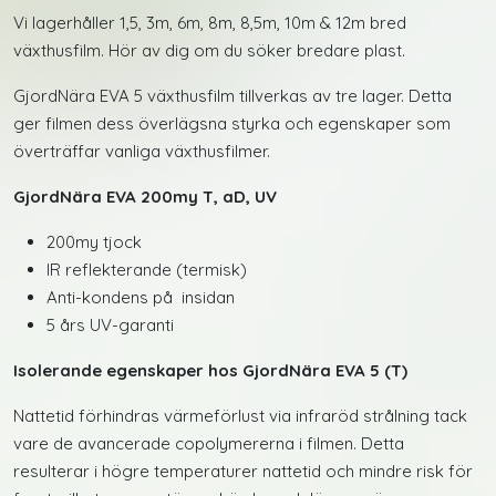
Vi lagerhåller 1,5, 3m, 6m, 8m, 8,5m, 10m & 12m bred
växthusfilm. Hör av dig om du söker bredare plast.
GjordNära EVA 5 växthusfilm tillverkas av tre lager. Detta
ger filmen dess överlägsna styrka och egenskaper som
överträffar vanliga växthusfilmer.
GjordNära EVA 200my T, aD, UV
200my tjock
IR reflekterande (termisk)
Anti-kondens på insidan
5 års UV-garanti
Isolerande egenskaper hos GjordNära EVA 5 (T)
Nattetid förhindras värmeförlust via infraröd strålning tack
vare de avancerade copolymererna i filmen. Detta
resulterar i högre temperaturer nattetid och mindre risk för