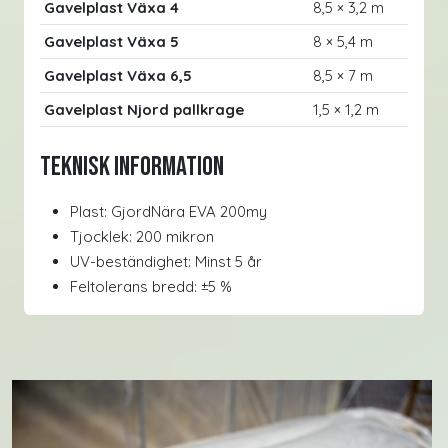
Gavelplast Växa 4
8,5 × 3,2 m
Gavelplast Växa 5
8 × 5,4 m
Gavelplast Växa 6,5
8,5 × 7 m
Gavelplast Njord pallkrage
1,5 × 1,2 m
Teknisk information
Plast: GjordNära EVA 200my
Tjocklek: 200 mikron
UV-beständighet: Minst 5 år
Feltolerans bredd: ±5 %