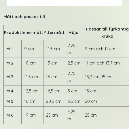
Mått och passar till
Passar till fyrkantig
Produkt
Innermått
Yttermått
Höjd
kruka
2,25
M 1
9 cm
11,5 cm
9 cm och 11 cm
cm
M 2
10 cm
13 cm
2,5 cm
11 cm och 13,7 cm
2,75
M 3
11,5 cm
15 cm
13,7 cm, 15 cm
cm
M 4
12,5 cm
16,5 cm
3 cm
15 cm
M 5
16 cm
20,5 cm
3,5 cm
20 cm
4,25
M 6
19 cm
25 cm
25 cm
cm