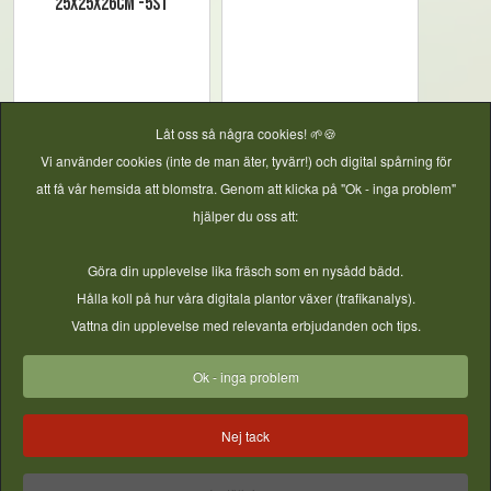
25x25x26cm -5st
Låt oss så några cookies! 🌱🍪
Vi använder cookies (inte de man äter, tyvärr!) och digital spårning för
att få vår hemsida att blomstra. Genom att klicka på "Ok - inga problem"
hjälper du oss att:
Göra din upplevelse lika fräsch som en nysådd bädd.
Hög fyrkantig kruka
Hög fyrkantig kruka
Hålla koll på hur våra digitala plantor växer (trafikanalys).
11x11x21,5cm -10st
20x20x23cm -10st
Vattna din upplevelse med relevanta erbjudanden och tips.
Ok - inga problem
Nej tack