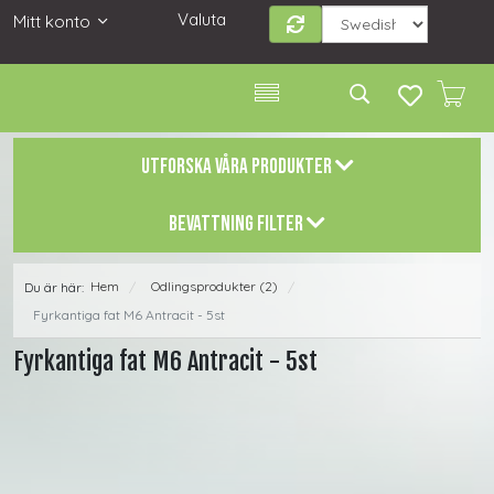
Valuta
Mitt konto
UTFORSKA VÅRA PRODUKTER
BEVATTNING FILTER
Hem
Odlingsprodukter (2)
Du är här:
/
/
Fyrkantiga fat M6 Antracit - 5st
Fyrkantiga fat M6 Antracit - 5st