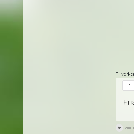
Tillverka
Pri
Add t