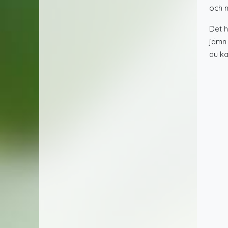
och m
Det h
jämn 
du ka