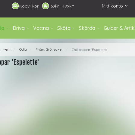
Mitt konto
Köpvillkor
6
9kr - 199kr*
la
Driva
Vattna
Sköta
Skörda
Guider & Artik
Hem
Odla
Fröer: Grönsaker
r:
Chilipeppar 'Espelette'
/
/
/
ppar 'Espelette'