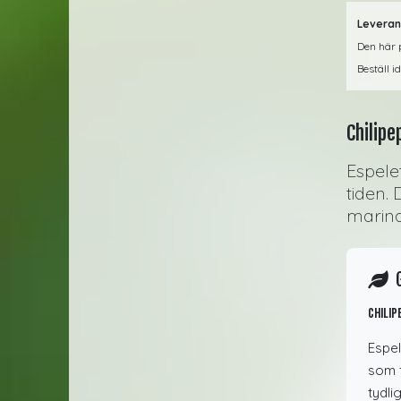
Leveran
Den här p
Beställ i
Chilipe
Espelet
tiden.
marinad
Chilip
Espel
som f
tydli