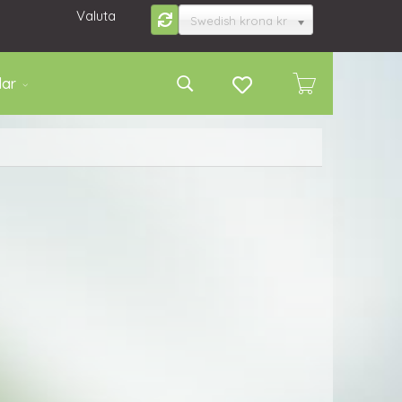
Valuta
Swedish krona kr
lar