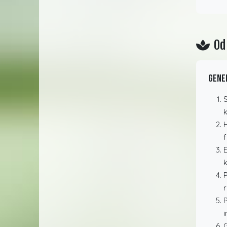
Od
Gene
S
k
H
f
E
P
r
P
i
G