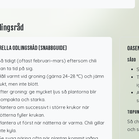
lingsråd
rella odlingsråd (snabbguide)
Oasen
Sådd
å tidigt (oftast februari–mars) eftersom chili
an ta tid på sig.
S
åll varmt vid groning (gärna 24–28 °C) och jämn
T
ukt, men inte blött.
i
fter groning: ge mycket ljus så plantorna blir
A
kompakta och starka.
s
lantera om successivt i större krukor när
Tidpu
ötterna fyller krukan.
Så ch
lantera ut först när nätterna är varma. Chili gillar
och s
nte kyla.
e svag näring ofta när plantan kommit igång,