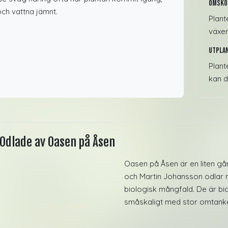
Omsko
ch vattna jämnt.
Plant
växer
Utpla
Plant
kan d
Odlade av Oasen på Åsen
Oasen på Åsen är en liten g
och Martin Johansson odlar m
biologisk mångfald. De är bio
småskaligt med stor omtanke