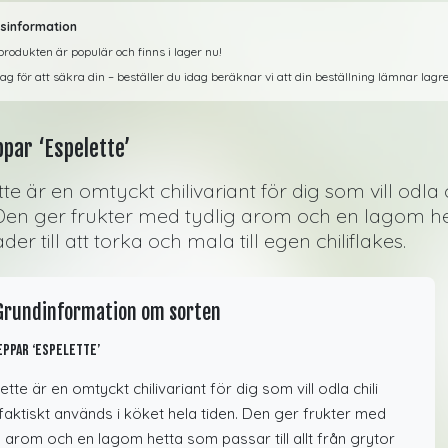
sinformation
rodukten är populär och finns i lager nu!
dag för att säkra din – beställer du idag beräknar vi att din beställning lämnar la
ppar ‘Espelette’
te är en omtyckt chilivariant för dig som vill odla 
 Den ger frukter med tydlig arom och en lagom hett
er till att torka och mala till egen chiliflakes.
Grundinformation om sorten
eppar ‘Espelette’
ette är en omtyckt chilivariant för dig som vill odla chili
aktiskt används i köket hela tiden. Den ger frukter med
g arom och en lagom hetta som passar till allt från grytor