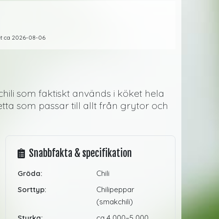
gret ca 2026-08-06
chili som faktiskt används i köket hela
a som passar till allt från grytor och
Snabbfakta & specifikation
Gröda:
Chili
Sorttyp:
Chilipeppar
(smakchili)
Styrka:
ca 4 000–5 000