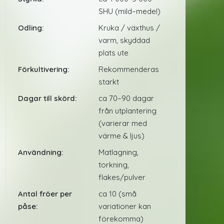
SHU (mild–medel)
Odling:
Kruka / växthus /
varm, skyddad
plats ute
Förkultivering:
Rekommenderas
starkt
Dagar till skörd:
ca 70–90 dagar
från utplantering
(varierar med
värme & ljus)
Användning:
Matlagning,
torkning,
flakes/pulver
Antal fröer per
ca 10 (små
påse:
variationer kan
förekomma)