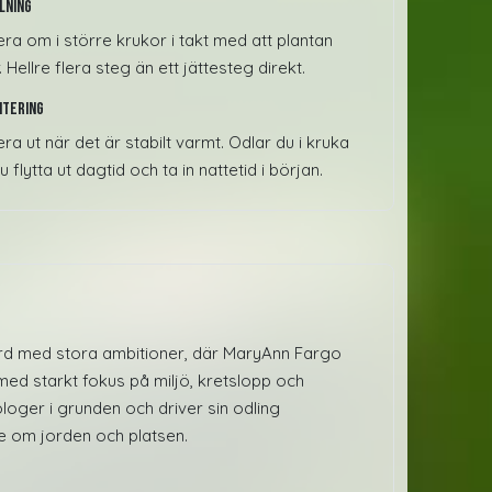
lning
era om i större krukor i takt med att plantan
. Hellre flera steg än ett jättesteg direkt.
ntering
era ut när det är stabilt varmt. Odlar du i kruka
u flytta ut dagtid och ta in nattetid i början.
ård med stora ambitioner, där MaryAnn Fargo
ed starkt fokus på miljö, kretslopp och
loger i grunden och driver sin odling
 om jorden och platsen.