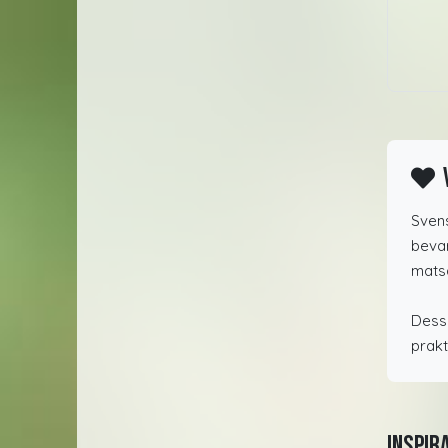
Svens
bevar
mats
Dessu
prakt
Inspir