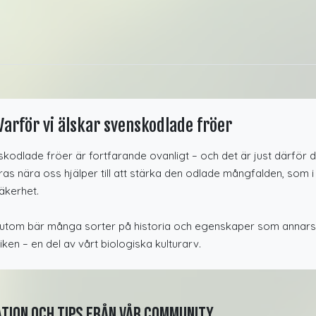
Varför vi älskar svenskodlade fröer
kodlade fröer är fortfarande ovanligt – och det är just därför de
as nära oss hjälper till att stärka den odlade mångfalden, som i s
äkerhet.
tom bär många sorter på historia och egenskaper som annars ris
iken – en del av vårt biologiska kulturarv.
ation och tips från vår community