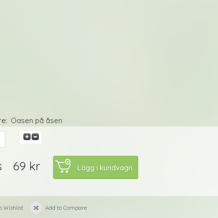
re:
Oasen på åsen
69 kr
s
o Wishlist
Add to Compare