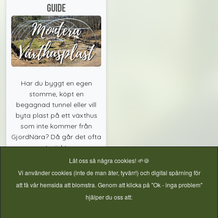
guide
Har du byggt en egen
stomme, köpt en
begagnad tunnel eller vill
byta plast på ett växthus
som inte kommer från
GjordNära? Då går det ofta
utmärkt...
Kategori:
Byggtips
Låt oss så några cookies! 🌱🍪
Vi använder cookies (inte de man äter, tyvärr!) och digital spårning för
att få vår hemsida att blomstra. Genom att klicka på "Ok - inga problem"
hjälper du oss att:
Läs mer