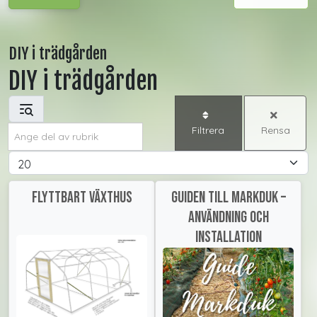
DIY i trädgården
DIY i trädgården
Ange del av rubrik
Filtrera
Rensa
Visa #
Flyttbart Växthus
Guiden till markduk –
användning och
installation