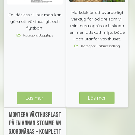
Markduk är ett ovärderligt
En idéskiss till hur man kan
verktyg för odlare som vill
göra ett växthus lyft och
minimera ogräs och skapa
flyttbart.
en mer lättskött miljö, både
Kategori:
Byggtips
i och utanför växthuset.
Kategori:
Frilandsodling
Läs mer
Läs mer
Montera växthusplast
på en annan stomme än
GjordNäras – komplett