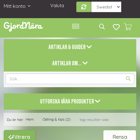
Valuta
Mitt konto
ARTIKLAR & GUIDER
ARTIKLAR OM...
UTFORSKA VÅRA PRODUKTER
Hem
Odling & tips (2)
Du är här:
tag-resultat-sida
/
/
Filtrera
Rensa