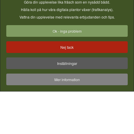
Göra din upplevelse lika fräsch som en nysådd bädd.
Hålla koll på hur våra digitala plantor växer (trafikanalys).
Vattna din upplevelse med relevanta erbjudanden och tips.
Inspiration - Ta Vara på skörden
Ok - inga problem
Bilder & filmer från instagram - vill du synas här? - Tagga din
bild med #gjordnära
Nej tack
Inställningar
Mer information