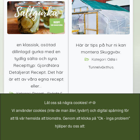
en klassisk, osötad
Här är tips på hur ni kan
dillinlagd gurka med en
montera Skuggväv.
tydlig sälta och syra.
Kategori:
Odla i
Recepttyp: GjordNära
Tunnelväxthus
Detaljerat Recept. Det här
är ett av våra egna recept
eller...
Kategori:
Recept - Skörda &
bevara
Låt oss så några cookies! 🌱🍪
Vi använder cookies (inte de man äter, tyvärr!) och digital spårning för
att få vår hemsida att blomstra. Genom att klicka på "Ok - inga problem"
hjälper du oss att:
Läs mer
Läs mer