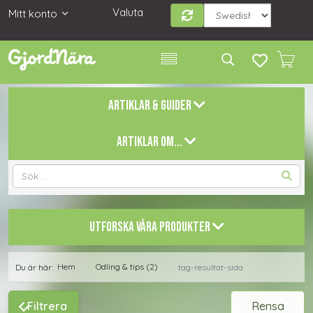
Valuta
Mitt konto
ARTIKLAR & GUIDER
ARTIKLAR OM...
UTFORSKA VÅRA PRODUKTER
Hem
Odling & tips (2)
Du är här:
tag-resultat-sida
/
/
Filtrera
Rensa