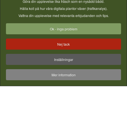
Göra din upplevelse lika fräsch som en nysådd bädd.
Hålla koll på hur våra digitala plantor växer (trafikanalys).
Vattna din upplevelse med relevanta erbjudanden och tips.
Inspiration - Ta Vara på skörden
Ok - inga problem
Bilder & filmer från instagram - vill du synas här? - Tagga din
bild med #gjordnära
Nej tack
Inställningar
Mer information