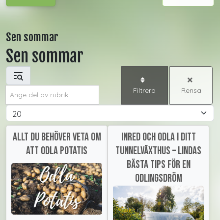
Sen sommar
Sen sommar
Ange del av rubrik
Filtrera
Rensa
Visa #
Allt du behöver veta om
Inred och odla i ditt
att odla potatis
tunnelväxthus – Lindas
bästa tips för en
odlingsdröm