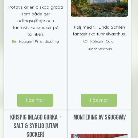
Potatis är en älskad gröda
som både ger
odlingsglädje och
Följ med till Linda Schilén
fantastiska smaker på
fantastiska tunnelväxthus.
tallriken.
Kategori:
Odla i
Kategori:
Frilandsodling
Tunnelväxthus
Läs mer
Läs mer
Krispig Inlagd Gurka –
Montering av skuggväv
Salt & Syrlig (utan
socker)