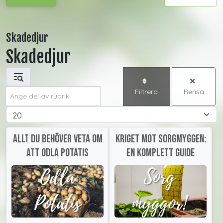
Skadedjur
Skadedjur
Ange del av rubrik
Filtrera
Rensa
Visa #
Allt du behöver veta om
Kriget mot sorgmyggen:
att odla potatis
En komplett guide