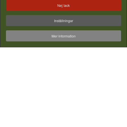
Bilder & filmer från instagram - vill du synas här? - Tagga din
Nej tack
bild med #gjordnära
Inställningar
Mer information