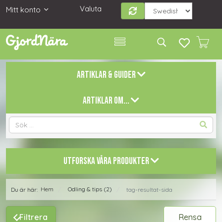
Valuta
Mitt konto
ARTIKLAR & GUIDER
ARTIKLAR OM...
UTFORSKA VÅRA PRODUKTER
Hem
Odling & tips (2)
Du är här:
tag-resultat-sida
/
/
Filtrera
Rensa