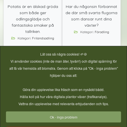
Potatis är en älskad gröda
Har du någonsin förbannat
som både ger
de där små svarta flugorna
odlingsglädje och
som dansar runt dina
fantastiska smaker på
växter?
tallriken.
Kategori:
Förodling
Kategori:
Frilandsodling
Låt oss så några cookies! 🌱🍪
Vi använder cookies (inte de man äter, tyvärr!) och digital spårning för
att få vår hemsida att blomstra. Genom att klicka på "Ok - inga problem"
hjälper du oss att:
Göra din upplevelse lika fräsch som en nysådd bädd.
Läs mer
Läs mer
Hålla koll på hur våra digitala plantor växer (trafikanalys).
Vattna din upplevelse med relevanta erbjudanden och tips.
Inspiration - Ta Vara på skörden
Ok - inga problem