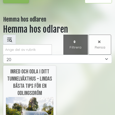
Hemma hos odlaren
Hemma hos odlaren
Ange del av rubrik
Filtrera
Rensa
Visa #
Inred och odla i ditt
tunnelväxthus – Lindas
bästa tips för en
odlingsdröm