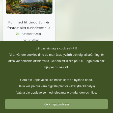
Följ med till Linda Schilén
fantastiska tunnelväxthus.
Kategori:
Odla i
Tunnelväxthus
Låt oss så några cookies! 🌱🍪
Vi använder cookies (inte de man äter, tyvärr!) och digital spårning för
att få vår hemsida att blomstra. Genom att klicka på "Ok - inga problem"
hjälper du oss att:
Göra din upplevelse lika fräsch som en nysådd bädd.
Läs mer
Hålla koll på hur våra digitala plantor växer (trafikanalys).
Vattna din upplevelse med relevanta erbjudanden och tips.
Inspiration - Ta Vara på skörden
Ok - inga problem