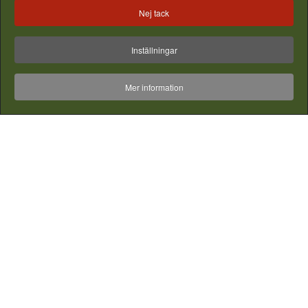
Bilder & filmer från instagram - vill du synas här? - Tagga din
Nej tack
bild med #gjordnära
Inställningar
Mer information