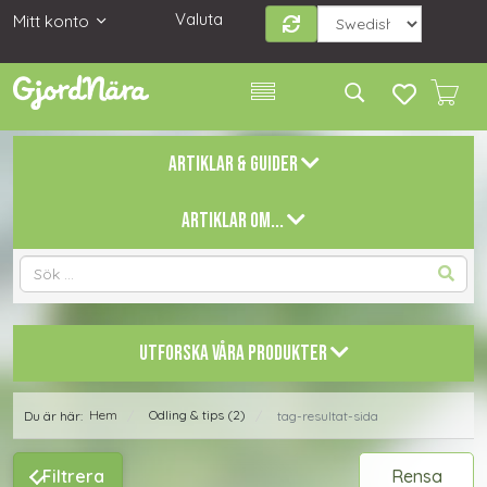
Valuta
Mitt konto
ARTIKLAR & GUIDER
ARTIKLAR OM...
UTFORSKA VÅRA PRODUKTER
Hem
Odling & tips (2)
Du är här:
tag-resultat-sida
/
/
Filtrera
Rensa